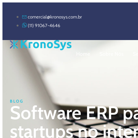
comercial@kronosys.com.br
(11) 91067-4646
Home
Sobre Nós
S
BLOG
Software ERP pa
startups no inte