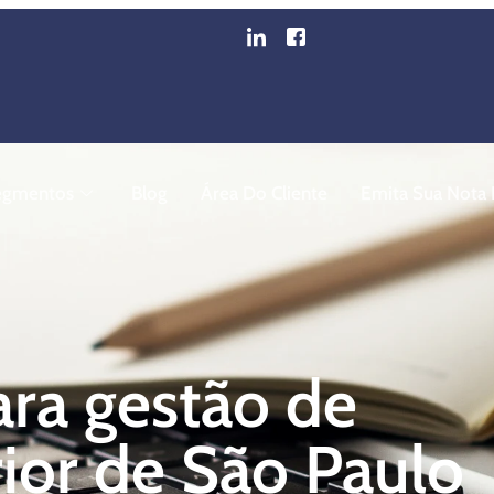
egmentos
Blog
Área Do Cliente
Emita Sua Nota F
ra gestão de
rior de São Paulo