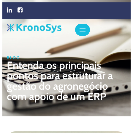
BLOG
Entenda os principais
pontos para estruturar a
gestão do agronegócio
com apoio de um ERP