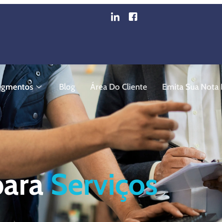
egmentos
Blog
Área Do Cliente
Emita Sua Nota F
para
Serviços