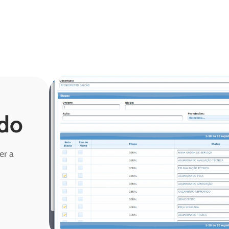
ado
er a