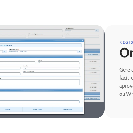
REGI
Or
Gere 
fácil,
aprov
ou Wh