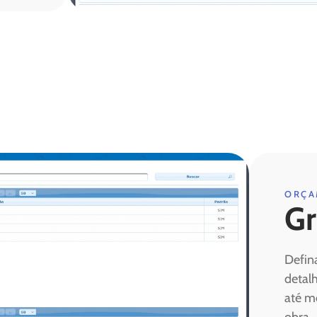
ORÇA
Gr
Defin
detalh
até m