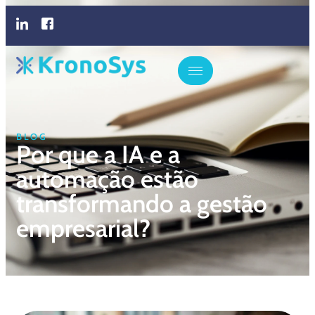
BLOG
Por que a IA e a
automação estão
transformando a gestão
empresarial?