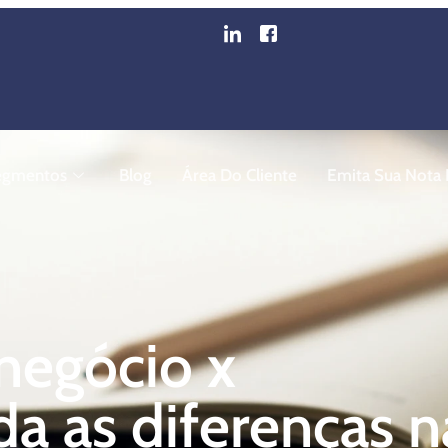
egmentos
Blog
Área Do Cliente
Emita Sua Nota F
negócio x
da as diferenças n