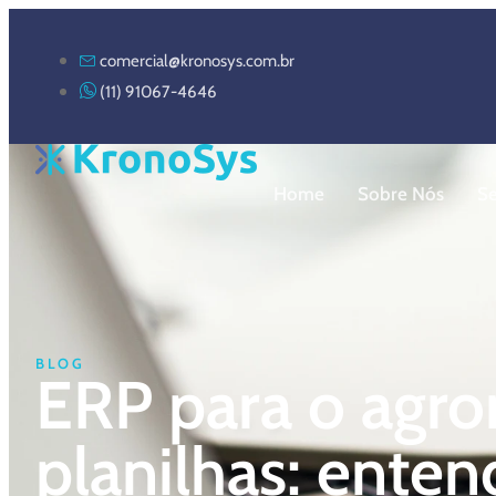
comercial@kronosys.com.br
(11) 91067-4646
Home
Sobre Nós
S
BLOG
ERP para o agro
planilhas: enten