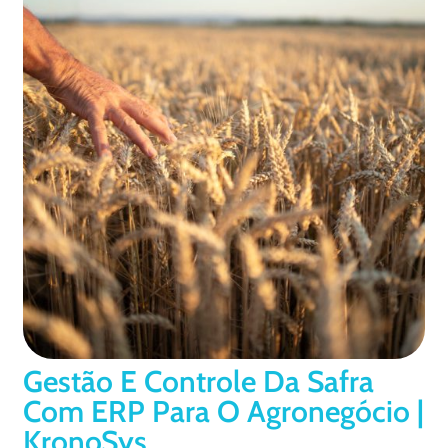
Gestão E Controle Da Safra
Com ERP Para O Agronegócio |
KronoSys