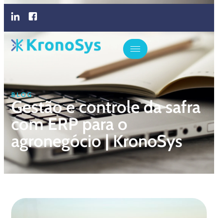
BLOG
Gestão e controle da safra
com ERP para o
agronegócio | KronoSys