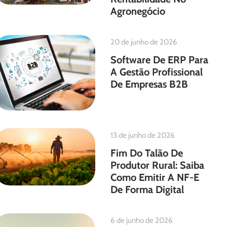
Agronegócio
20 de junho de 2026
Software De ERP Para
A Gestão Profissional
De Empresas B2B
13 de junho de 2026
Fim Do Talão De
Produtor Rural: Saiba
Como Emitir A NF-E
De Forma Digital
6 de junho de 2026