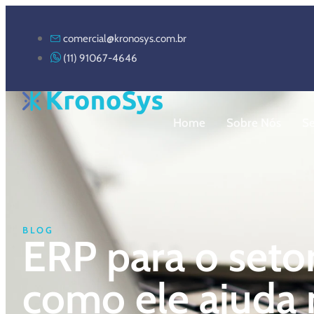
comercial@kronosys.com.br
(11) 91067-4646
Home
Sobre Nós
S
BLOG
ERP para o setor
como ele ajuda 