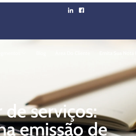
egmentos
Blog
Área Do Cliente
Emita Sua Nota F
 de serviços:
na emissão de