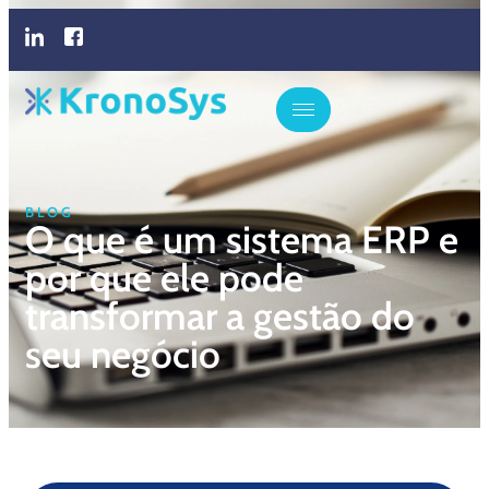
BLOG
O que é um sistema ERP e
por que ele pode
transformar a gestão do
seu negócio