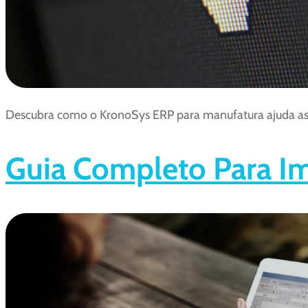
Descubra como o KronoSys ERP para manufatura ajuda as i
Guia Completo Para I