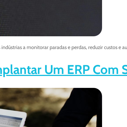
ndústrias a monitorar paradas e perdas, reduzir custos e
mplantar Um ERP Com S