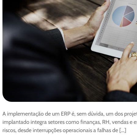
A implementação de um ERP é, sem dúvida, um dos proj
implantado integra setores como finanças, RH, vendas e es
riscos, desde interrupções operacionais a falhas de […]