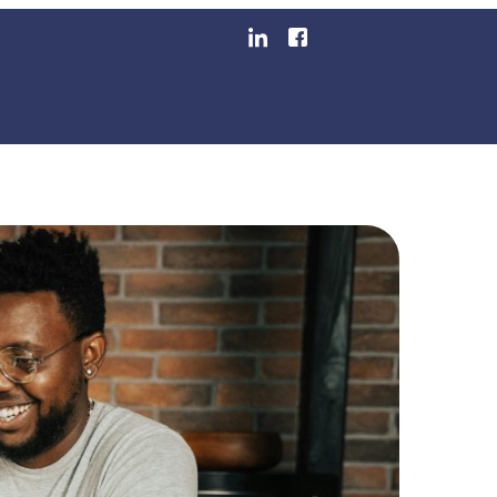
sos Um Software De ER
egmentos
Blog
Área Do Cliente
Emita Sua Nota F