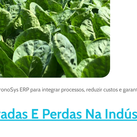
oSys ERP para integrar processos, reduzir custos e garanti
adas E Perdas Na Indús