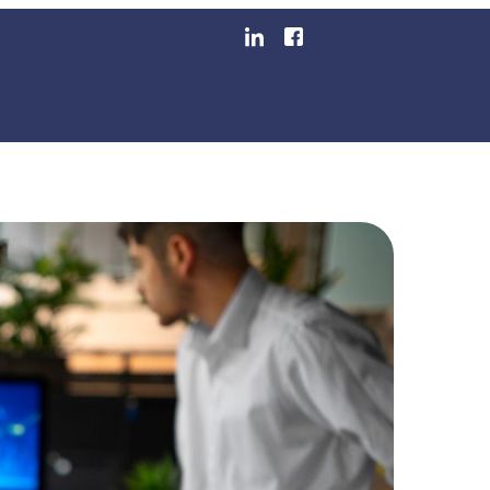
omação Estão Transform
egmentos
Blog
Área Do Cliente
Emita Sua Nota F