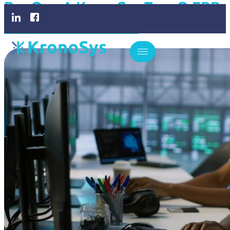
Por Que A KronoSys Tem O ERP
Definitivo Para Você