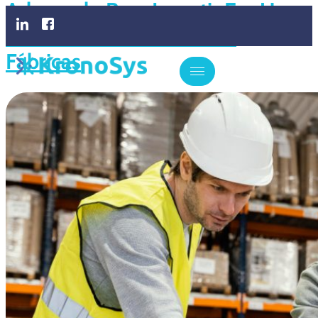
Adequado Para Investir Em Um
Software De ERP Para As
Fábricas