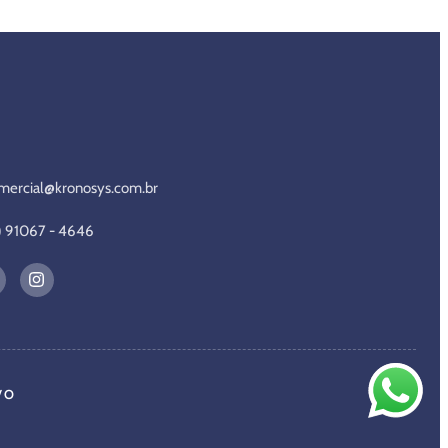
mercial@kronosys.com.br
1) 91067 - 4646
VO