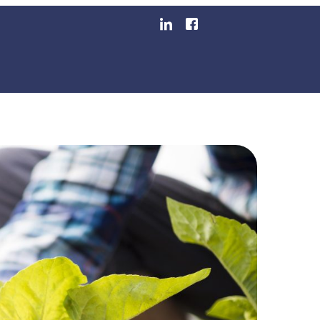
io: Como Garantir Prát
egmentos
Blog
Área Do Cliente
Emita Sua Nota F