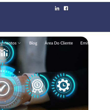
Que É Hora De Moderniza
egmentos
Blog
Área Do Cliente
Emita Sua Nota F