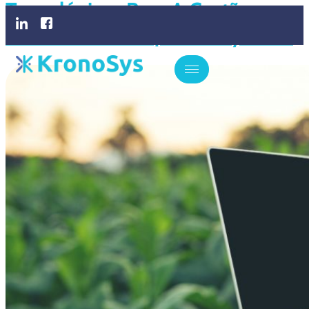
Tecnológicas Para A Gestão
Financeira Rural | KronoSys ERP