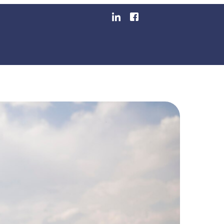
 Um ERP Para Produtor
egmentos
Blog
Área Do Cliente
Emita Sua Nota F