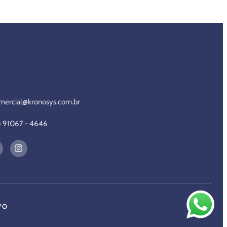
mercial@kronosys.com.br
1) 91067 - 4646
VO