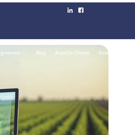
igitalização Da Gestão 
egmentos
Blog
Área Do Cliente
Emita Sua Nota F