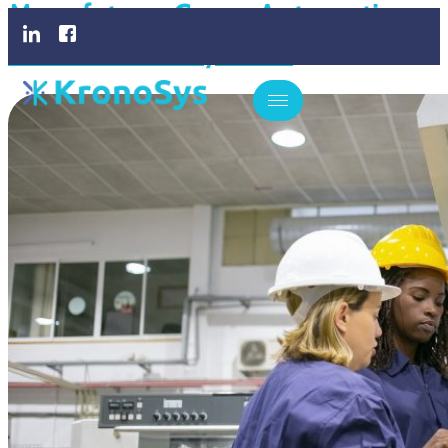
Manufatura: Como Automatizar
Com O KronoSys ERP