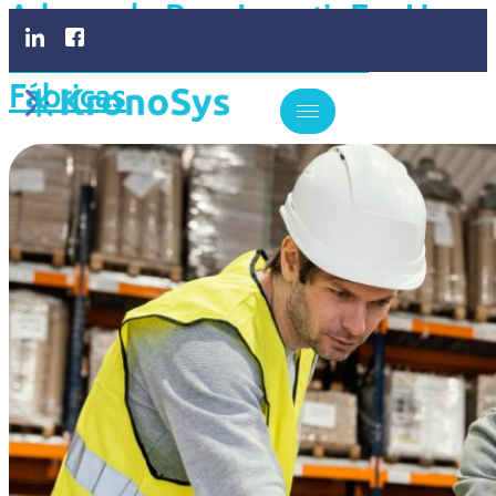
Adequado Para Investir Em Um
Software De ERP Para As
Fábricas