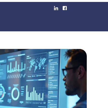
ornecedor De ERP: Con
egmentos
Blog
Área Do Cliente
Emita Sua Nota F