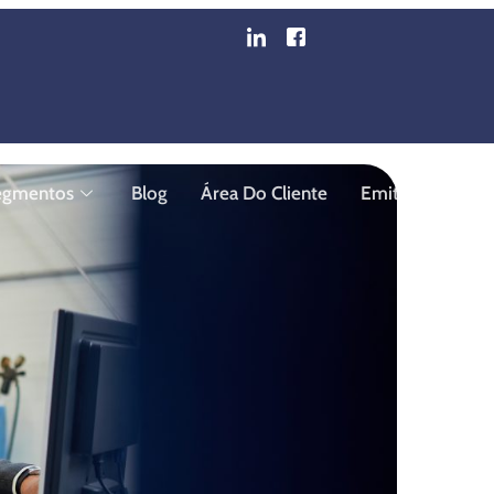
Controlar A Produção I
egmentos
Blog
Área Do Cliente
Emita Sua Nota F