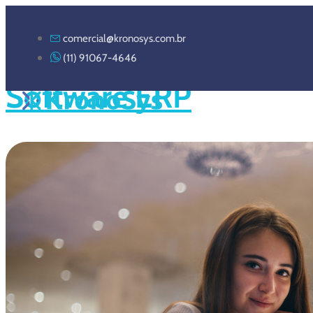
comercial@kronosys.com.br
Conheça 5 Dicas Para 
(11) 91067-4646
Software ERP
Home
Sobre Nós
S