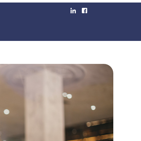
Estruturar O Seu Negó
egmentos
Blog
Área Do Cliente
Emita Sua Nota F