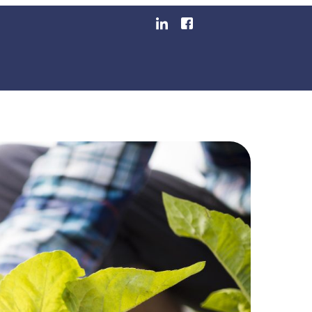
io: Como Garantir Prát
egmentos
Blog
Área Do Cliente
Emita Sua Nota F