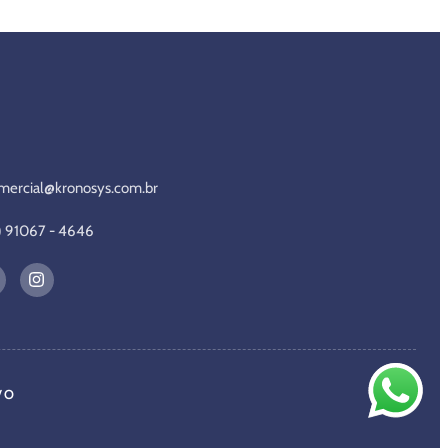
mercial@kronosys.com.br
1) 91067 - 4646
VO