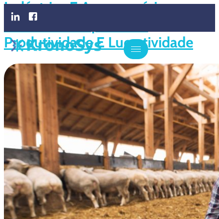
Indústrias E Agropecuárias:
Entenda O Impacto Na
Produtividade E Lucratividade